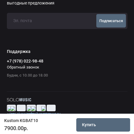
выгодные предложения
Мощность: 10 Вт
Динамик: 1×6"
Подписаться
Тип: транзисторный комбоусилитель
Каналы: 2 (Clean / Overdrive)
Управление: Gain / Volume / Tone (в зависимости от
версии)
AUX In
Поддержка
Выход на наушники
+7 (978) 022-98-48
Питание: 6×AA батарейки или адаптер
Обратный звонок
Назначение: электрогитара (дом / практика /
Будни, с 10.00 до 18.00
мобильное использование)
Kustom KGBAT10
Купить
7900.00р.