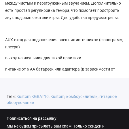
между чистым и перегруженным звучанием. Дополнительно
есть простая регулировка тембра, что помогает подстроить
звук под разные стили игры. Для удобства предусмотрены:
AUX-вход для подключения внешних источников (фонограмм,
плеера)
выход на наушники для тихой практики
питание от 6 AA батареек или адаптера (в зависимости от
комплектации)
Благодаря лёгкому корпусу и автономному питанию,
усилитель удобно брать с собой и использовать в любых
Теги:
Kustom KGBAT10
,
Kustom
,
комбоусилитель
,
гитарное
условиях.
оборудование
Подписаться на рассылку
Основные характеристики:
Мы не будем присылать вам спам. Только скидки и