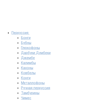
Перкуссия
Бонги
Бубны
Глюкофоны
Дарбуки Думбеки
Джембе
Калимбы
Кахоны
Ковбелы
Конги
Металлофоны
Ручная перкуссия
Тамбурины
Чимес