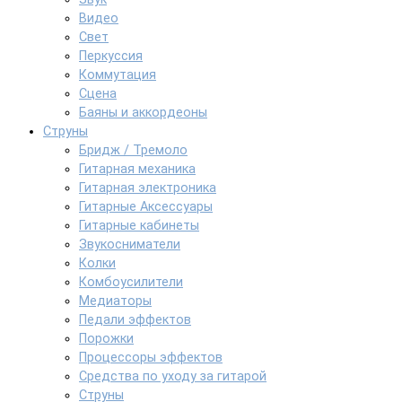
Видео
Свет
Перкуссия
Коммутация
Сцена
Баяны и аккордеоны
Струны
Бридж / Тремоло
Гитарная механика
Гитарная электроника
Гитарные Аксессуары
Гитарные кабинеты
Звукосниматели
Колки
Комбоусилители
Медиаторы
Педали эффектов
Порожки
Процессоры эффектов
Средства по уходу за гитарой
Струны