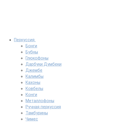
Перкуссия
Бонги
Бубны
Глюкофоны
Дарбуки Думбеки
Джембе
Калимбы
Кахоны
Ковбелы
Конги
Металлофоны
Ручная перкуссия
Тамбурины
Чимес