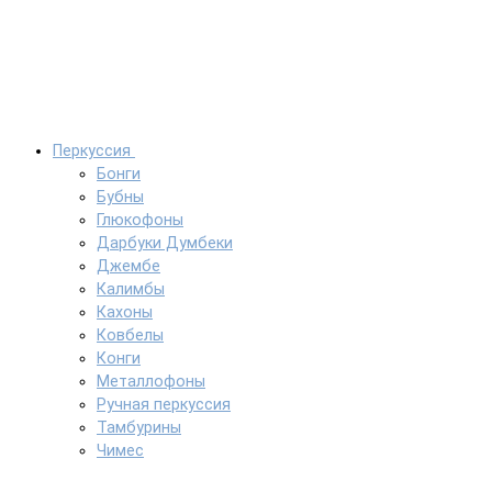
Перкуссия
Бонги
Бубны
Глюкофоны
Дарбуки Думбеки
Джембе
Калимбы
Кахоны
Ковбелы
Конги
Металлофоны
Ручная перкуссия
Тамбурины
Чимес