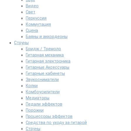
Видео
Свет
Перкуссия
Коммутация
Сцена
Баяны и аккордеоны
Струны
Бридж / Тремоло
Гитарная механика
Гитарная электроника
Гитарные Аксессуары
Гитарные кабинеты
Звукосниматели
Колки
Комбоусилители
Медиаторы
Педали эффектов
Порожки
Процессоры эффектов
Средства по уходу за гитарой
Струны