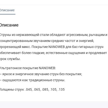
Описание
Описание
Струны из нержавеющей стали обладают агрессивным, рычащим и
концентрированным звучанием средних частот и энергией,
прорезающей микс. Покрытие NANOWEB для бас-гитарных струн
обеспечивает более гладкие, естественные ощущения и продлевает
срок службы.
Ультратонкое покрытие NANOWEB:
— яркое и энергичное звучание струн без покрытия;
— ощущаются как традиционные струны.
Толщины струн: .045, .065, .085, .105, .135