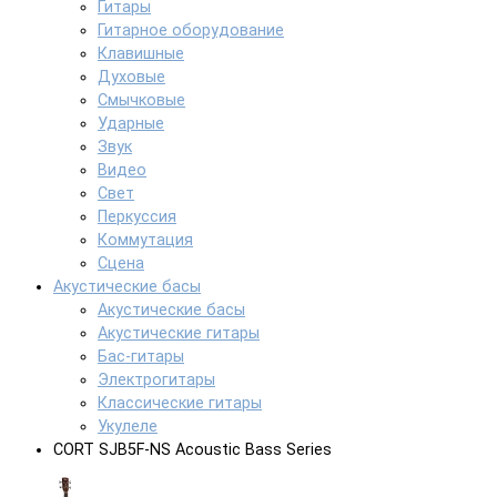
Гитары
Гитарное оборудование
Клавишные
Духовые
Смычковые
Ударные
Звук
Видео
Свет
Перкуссия
Коммутация
Сцена
Акустические басы
Акустические басы
Акустические гитары
Бас-гитары
Электрогитары
Классические гитары
Укулеле
CORT SJB5F-NS Acoustic Bass Series