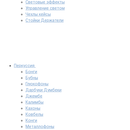
Световые эффекты
Управление светом
Чехлы кейсы
Стойки Держатели
Перкуссия
Бонги
Бубны
Глюкофоны
Дарбуки Думбеки
Джембе
Калимбы
Кахоны
Ковбелы
Конги
Металлофоны