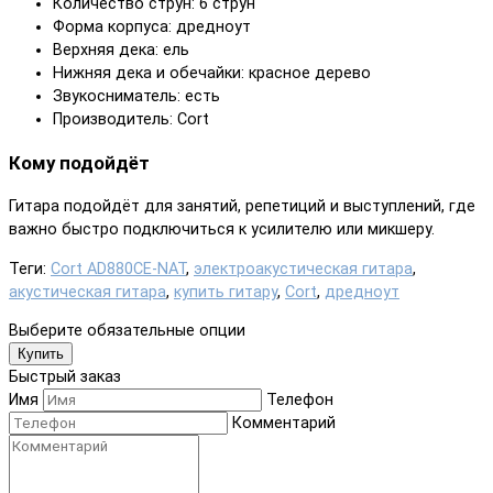
Количество струн: 6 струн
Форма корпуса: дредноут
Верхняя дека: ель
Нижняя дека и обечайки: красное дерево
Звукосниматель: есть
Производитель: Cort
Кому подойдёт
Гитара подойдёт для занятий, репетиций и выступлений, где
важно быстро подключиться к усилителю или микшеру.
Теги:
Cort AD880CE-NAT
,
электроакустическая гитара
,
акустическая гитара
,
купить гитару
,
Cort
,
дредноут
Выберите обязательные опции
Купить
Быстрый заказ
Имя
Телефон
Комментарий