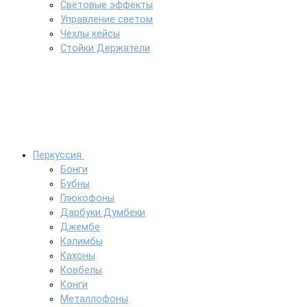
Световые эффекты
Управление светом
Чехлы кейсы
Стойки Держатели
Перкуссия
Бонги
Бубны
Глюкофоны
Дарбуки Думбеки
Джембе
Калимбы
Кахоны
Ковбелы
Конги
Металлофоны