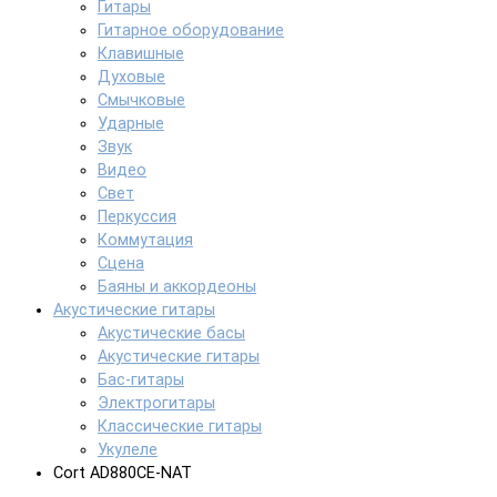
Гитары
Гитарное оборудование
Клавишные
Духовые
Смычковые
Ударные
Звук
Видео
Свет
Перкуссия
Коммутация
Сцена
Баяны и аккордеоны
Акустические гитары
Акустические басы
Акустические гитары
Бас-гитары
Электрогитары
Классические гитары
Укулеле
Cort AD880CE-NAT