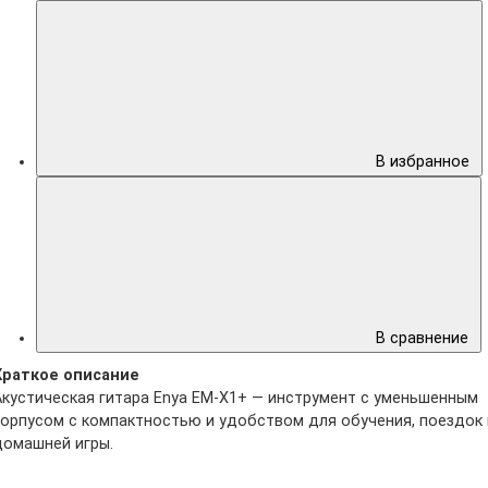
В избранное
В сравнение
Краткое описание
Акустическая гитара Enya EM-X1+ — инструмент с уменьшенным
корпусом с компактностью и удобством для обучения, поездок 
домашней игры.