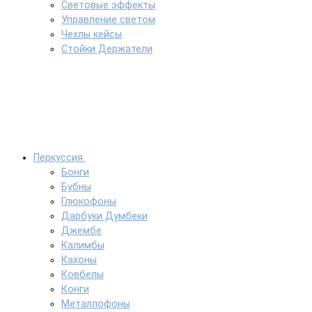
Световые эффекты
Управление светом
Чехлы кейсы
Стойки Держатели
Перкуссия
Бонги
Бубны
Глюкофоны
Дарбуки Думбеки
Джембе
Калимбы
Кахоны
Ковбелы
Конги
Металлофоны