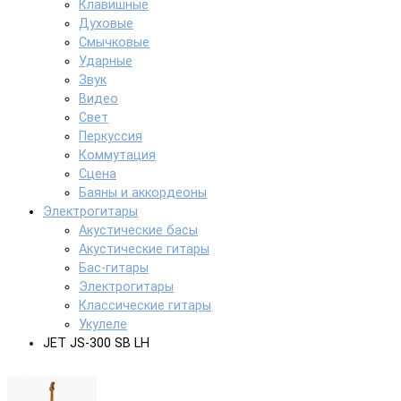
Клавишные
Духовые
Смычковые
Ударные
Звук
Видео
Свет
Перкуссия
Коммутация
Сцена
Баяны и аккордеоны
Электрогитары
Акустические басы
Акустические гитары
Бас-гитары
Электрогитары
Классические гитары
Укулеле
JET JS-300 SB LH