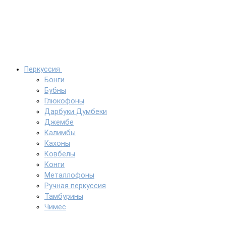
Перкуссия
Бонги
Бубны
Глюкофоны
Дарбуки Думбеки
Джембе
Калимбы
Кахоны
Ковбелы
Конги
Металлофоны
Ручная перкуссия
Тамбурины
Чимес