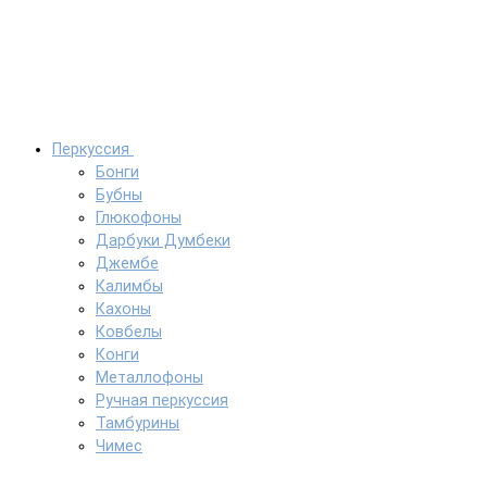
Перкуссия
Бонги
Бубны
Глюкофоны
Дарбуки Думбеки
Джембе
Калимбы
Кахоны
Ковбелы
Конги
Металлофоны
Ручная перкуссия
Тамбурины
Чимес