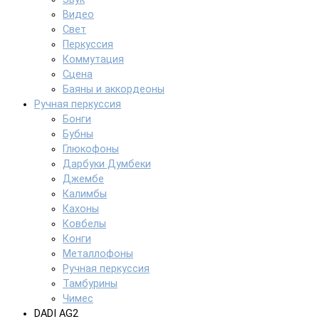
Видео
Свет
Перкуссия
Коммутация
Сцена
Баяны и аккордеоны
Ручная перкуссия
Бонги
Бубны
Глюкофоны
Дарбуки Думбеки
Джембе
Калимбы
Кахоны
Ковбелы
Конги
Металлофоны
Ручная перкуссия
Тамбурины
Чимес
DADI AG2