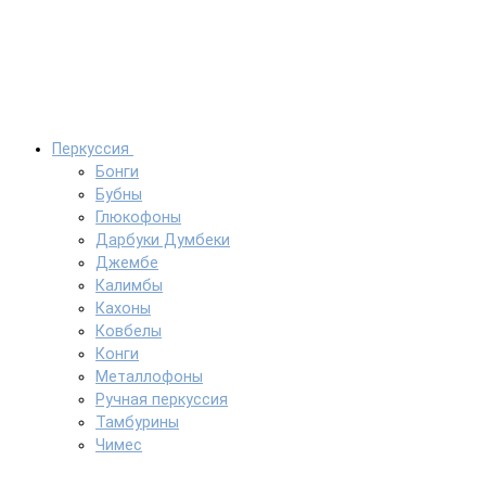
Перкуссия
Бонги
Бубны
Глюкофоны
Дарбуки Думбеки
Джембе
Калимбы
Кахоны
Ковбелы
Конги
Металлофоны
Ручная перкуссия
Тамбурины
Чимес