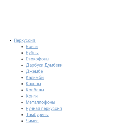
Перкуссия
Бонги
Бубны
Глюкофоны
Дарбуки Думбеки
Джембе
Калимбы
Кахоны
Ковбелы
Конги
Металлофоны
Ручная перкуссия
Тамбурины
Чимес