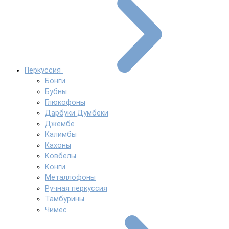
Перкуссия
Бонги
Бубны
Глюкофоны
Дарбуки Думбеки
Джембе
Калимбы
Кахоны
Ковбелы
Конги
Металлофоны
Ручная перкуссия
Тамбурины
Чимес