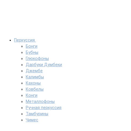
Перкуссия
Бонги
Бубны
Глюкофоны
Дарбуки Думбеки
Джембе
Калимбы
Кахоны
Ковбелы
Конги
Металлофоны
Ручная перкуссия
Тамбурины
Чимес