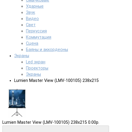
Смычковые
Ударные
Звук
Видео
Свет
Перкуссия
Коммутация
Сцена
Баяны и аккордеоны
Экраны
Led экран
Проекторы
Экраны
Lumien Master View (LMV-100105) 238x215
Lumien Master View (LMV-100105) 238x215
0.00р.