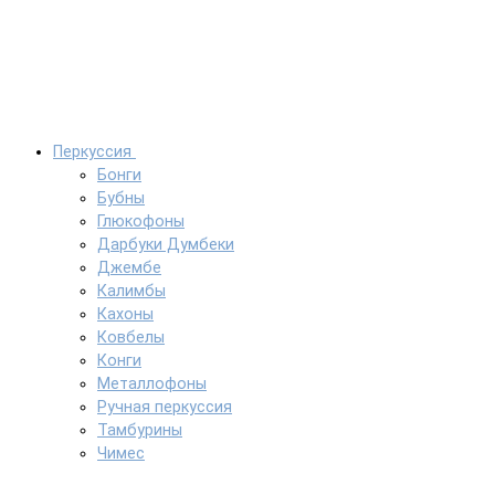
Перкуссия
Бонги
Бубны
Глюкофоны
Дарбуки Думбеки
Джембе
Калимбы
Кахоны
Ковбелы
Конги
Металлофоны
Ручная перкуссия
Тамбурины
Чимес