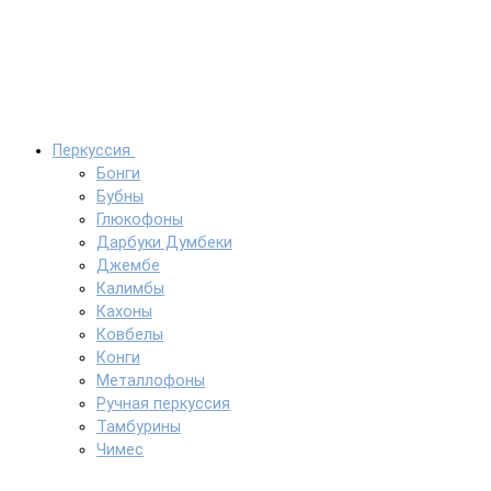
Перкуссия
Бонги
Бубны
Глюкофоны
Дарбуки Думбеки
Джембе
Калимбы
Кахоны
Ковбелы
Конги
Металлофоны
Ручная перкуссия
Тамбурины
Чимес