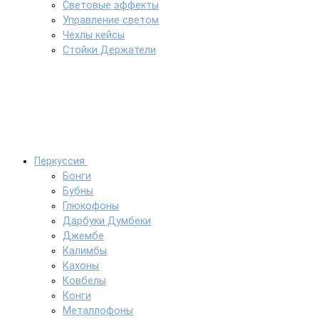
Световые эффекты
Управление светом
Чехлы кейсы
Стойки Держатели
Перкуссия
Бонги
Бубны
Глюкофоны
Дарбуки Думбеки
Джембе
Калимбы
Кахоны
Ковбелы
Конги
Металлофоны