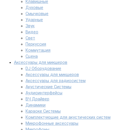
Клавишные
Духовые
Смычковые
Ударные
Звук
Видео
Свет
Перкуссия
Коммутация
Сцена
Аксессуары для микшеров
DJ Оборудование
Аксессуары для микшеров
Аксессуары для радиосистем
Акустические Системы
Аудиоинтерфейсы
ВЧ Драйвер
Динамики
Караоке Системы
Комплектующие для акустических систем
Микрофонные аксессуары
Микрофоны