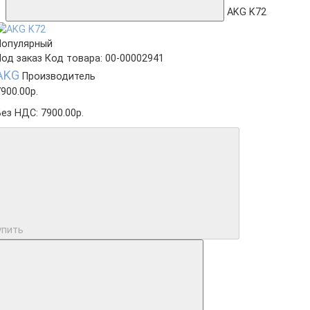
AKG K72
Популярный
Под заказ
Код товара: 00-00002941
AKG
Производитель
900.00р.
Без НДС: 7900.00р.
упить